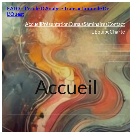
Aller
EATO – L'école D'Analyse Transactionnelle De
au
L'Ouest
contenu
Accueil
Présentation
Cursus
Séminaires
Contact
L’Équipe
Charte
Accueil