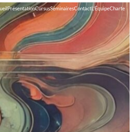
ueil
Présentation
Cursus
Séminaires
Contact
L’Équipe
Charte