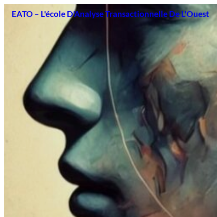
Aller
EATO – L'école D'Analyse Transactionnelle De L'Ouest
au
contenu