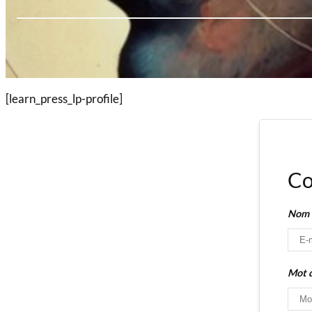
[learn_press_lp-profile]
Co
Nom d
Mot 