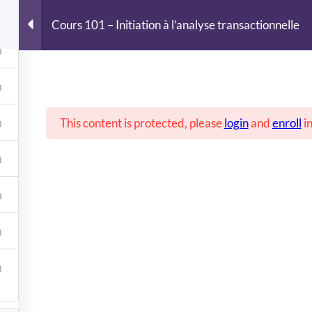
Acc
Cours 101 – Initiation à l’analyse transactionnelle
This content is protected, please
login
and
enroll
in
01 – Init
l’analyse