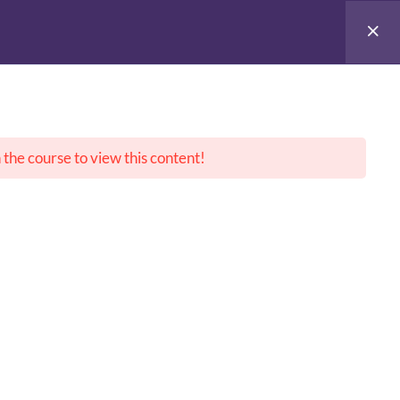
ueil
Présentation
Cursus
Séminaires
Contact
L’Équipe
Charte
 the course to view this content!
iation à