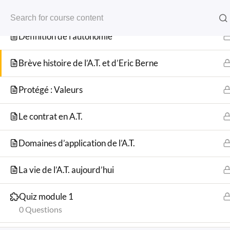
Définition de l’A.T
EATO – L'école D'Analyse Transactionnelle De L'Ouest
Définition de l’autonomie
Brève histoire de l’A.T. et d’Eric Berne
Protégé : Valeurs
Le contrat en A.T.
Cours 1
Domaines d’application de l’A.T.
La vie de l’A.T. aujourd’hui
Quiz module 1
0 Questions