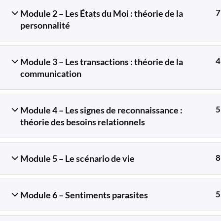
7
Module 2 – Les États du Moi : théorie de la
personnalité
tra
4
Module 3 – Les transactions : théorie de la
communication
5
Module 4 – Les signes de reconnaissance :
théorie des besoins relationnels
8
Module 5 – Le scénario de vie
5
Module 6 – Sentiments parasites
Accueil
Cours
Cours 101 – Initiation à l’analyse tr