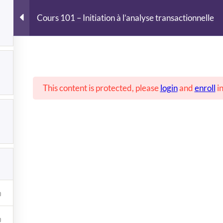
Acc
Cours 101 – Initiation à l’analyse transactionnelle
This content is protected, please
login
and
enroll
in
01 – Init
l’analyse