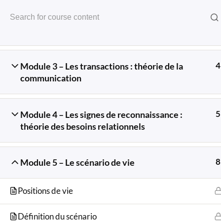
EATO – L'école D'Analyse Transactionnelle De L'Ouest
7
Module 2 – Les États du Moi : théorie de la
personnalité
4
Module 3 – Les transactions : théorie de la
communication
5
Module 4 – Les signes de reconnaissance :
Cours 1
théorie des besoins relationnels
8
Module 5 – Le scénario de vie
Positions de vie
Définition du scénario