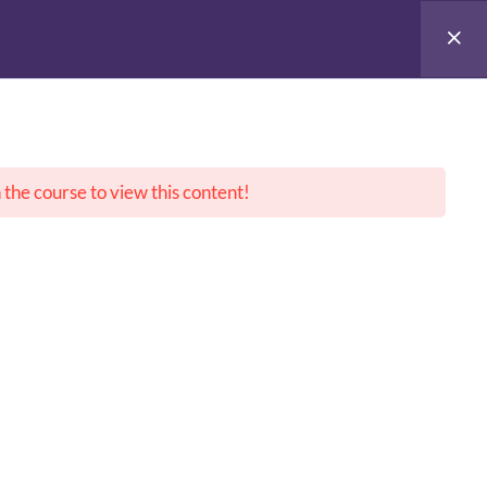
ueil
Présentation
Cursus
Séminaires
Contact
L’Équipe
Charte
 the course to view this content!
iation à